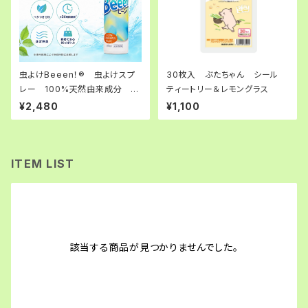
虫よけBeeen！®︎ 虫よけスプ
30枚入 ぶたちゃん シール
レー 100%天然由来成分 ア
ティートリー＆レモングラス
ロマ 携帯（持ち運べる）
¥2,480
¥1,100
ITEM LIST
該当する商品が見つかりませんでした。