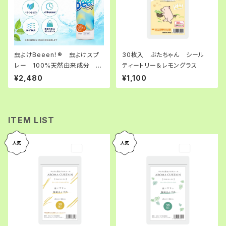
虫よけBeeen！®︎ 虫よけスプ
30枚入 ぶたちゃん シール
レー 100%天然由来成分 ア
ティートリー＆レモングラス
ロマ 携帯（持ち運べる）
¥2,480
¥1,100
ITEM LIST