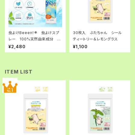
虫よけBeeen！®︎ 虫よけスプ
30枚入 ぶたちゃん シール
レー 100%天然由来成分 ア
ティートリー＆レモングラス
ロマ 携帯（持ち運べる）
¥2,480
¥1,100
ITEM LIST